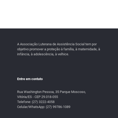
Interface USB integrada
Cor: gelo e mangan
A Associação Luterana de Assistência Social tem por
objetivo promover a proteção à família, à maternidade, à
infância, à adolescência, à velhice.
Entre em contato
Rua Washington Pessoa, 35 Parque Moscoso,
Vitória/ES - CEP 29.018-055
Telefone:
(27) 3222-4058
Celular/WhatsApp:
(27) 99786-1089