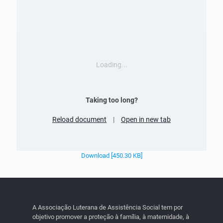
Loading...
Taking too long?
Reload document
|
Open in new tab
Download [450.30 KB]
A Associação Luterana de Assistência Social tem por
objetivo promover a proteção à família, à maternidade, à