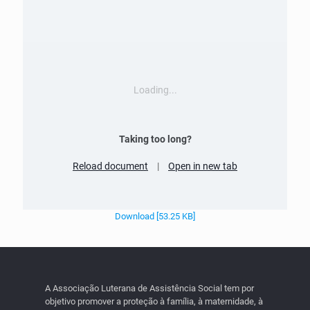
Loading...
Taking too long?
Reload document
|
Open in new tab
Download [53.25 KB]
A Associação Luterana de Assistência Social tem por
objetivo promover a proteção à família, à maternidade, à