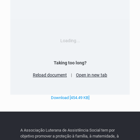
Loading...
Taking too long?
Reload document
|
Open in new tab
Download [454.49 KB]
A Associação Luterana de Assistência Social tem por
objetivo promover a proteção à família, à maternidade, à