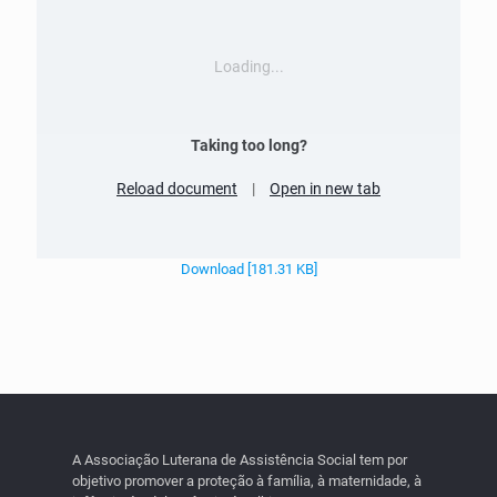
Loading...
Taking too long?
Reload document
|
Open in new tab
Download [181.31 KB]
A Associação Luterana de Assistência Social tem por
objetivo promover a proteção à família, à maternidade, à