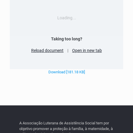
Loading...
Taking too long?
Reload document
|
Open in new tab
Download [181.18 KB]
A Associação Luterana de Assistência Social tem por
objetivo promover a proteção à família, à maternidade, à