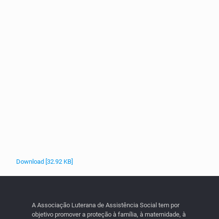
Download [32.92 KB]
A Associação Luterana de Assistência Social tem por
objetivo promover a proteção à família, à maternidade, à