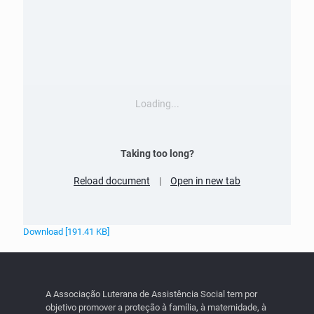
Loading...
Taking too long?
Reload document
|
Open in new tab
Download [191.41 KB]
A Associação Luterana de Assistência Social tem por
objetivo promover a proteção à família, à maternidade, à