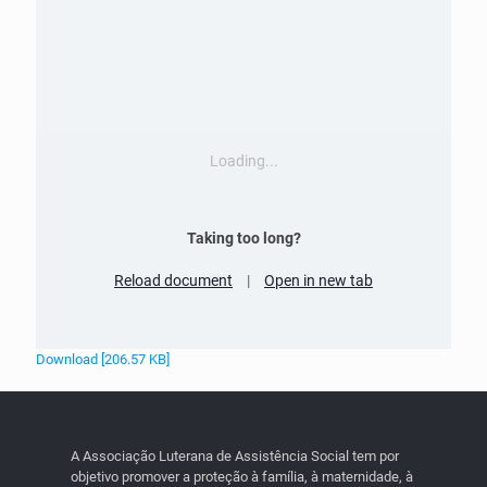
Loading...
Taking too long?
Reload document
|
Open in new tab
Download [206.57 KB]
A Associação Luterana de Assistência Social tem por
objetivo promover a proteção à família, à maternidade, à