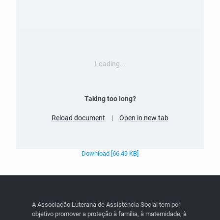
Loading...
Taking too long?
Reload document
|
Open in new tab
Download [66.49 KB]
A Associação Luterana de Assistência Social tem por
objetivo promover a proteção à família, à maternidade, à