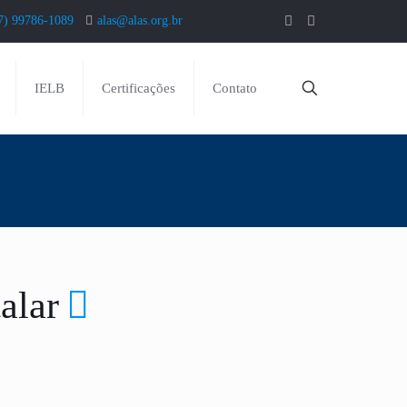
7) 99786-1089
alas@alas.org.br
IELB
Certificações
Contato
alar